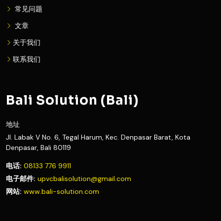
常见问题
文章
关于我们
联系我们
Bali Solution (Bali)
地址
Jl. Labak V No. 6, Tegal Harum, Kec. Denpasar Barat, Kota
Denpasar, Bali 80119
电话:
08133 776 9911
电子邮件:
upvcbalisolution@gmail.com
网站:
www.bali-solution.com