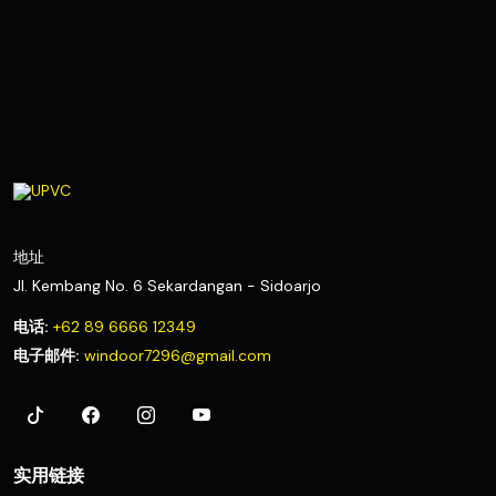
upvc surabaya
spesialis upvc surabaya
pintu upvc surabaya
jendela upvc surabaya
jasa pasang upvc surabaya
pintu upvc
jendela upvc
upvc jawa timur
pintu jendela upvc
tukang upvc surabaya
地址
Jl. Kembang No. 6 Sekardangan - Sidoarjo
电话:
+62 89 6666 12349
电子邮件:
windoor7296@gmail.com
实用链接