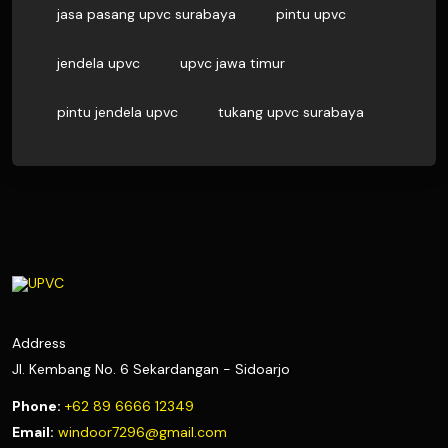
jasa pasang upvc surabaya
pintu upvc
jendela upvc
upvc jawa timur
pintu jendela upvc
tukang upvc surabaya
Address
Jl. Kembang No. 6 Sekardangan - Sidoarjo
Phone:
+62 89 6666 12349
Email:
windoor7296@gmail.com