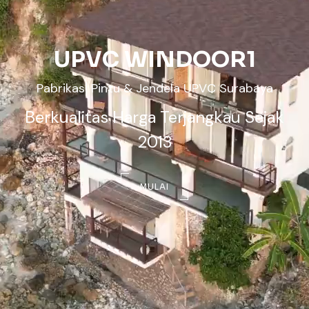
UPVC WINDOOR1
Pabrikasi Pintu & Jendela UPVC Surabaya
Berkualitas Harga Terjangkau Sejak
2013
MULAI