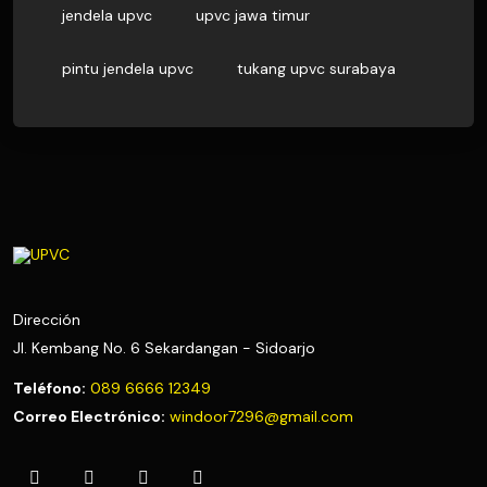
jendela upvc
upvc jawa timur
pintu jendela upvc
tukang upvc surabaya
Dirección
Jl. Kembang No. 6 Sekardangan - Sidoarjo
Teléfono:
089 6666 12349
Correo Electrónico:
windoor7296@gmail.com