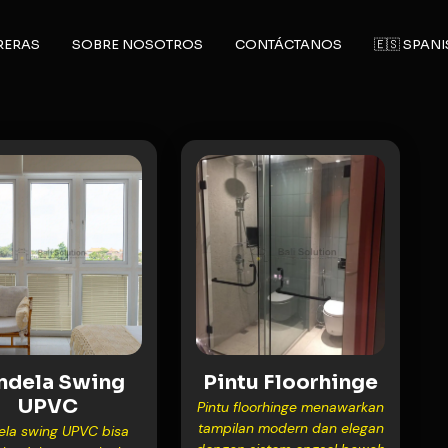
RERAS
SOBRE NOSOTROS
CONTÁCTANOS
🇪🇸 SPAN
ndela Swing
Pintu Floorhinge
UPVC
Pintu floorhinge menawarkan
tampilan modern dan elegan
ela swing UPVC bisa