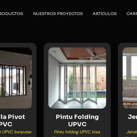
PRODUCTOS
NUESTROS PROYECTOS
ARTÍCULOS
CAR
la Pivot
Pintu Folding
Je
PVC
UPVC
t UPVC berputar
Pintu folding UPVC bisa
Jend