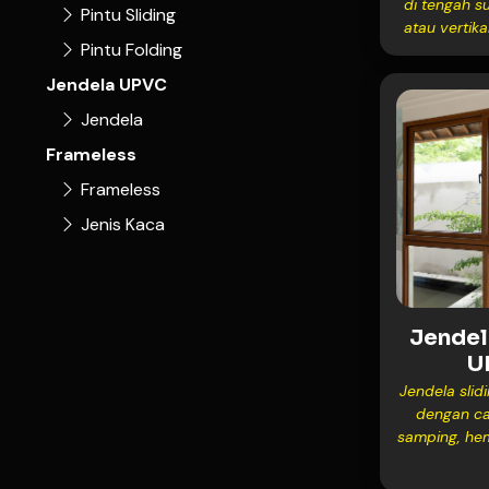
di tengah s
Pintu Sliding
atau vertika
Pintu Folding
bukaan l
tampilan 
Jendela UPVC
dibersihka
Jendela
diputar, coc
rumah kon
Frameless
ingin tamp
Frameless
kedap suara,
taha
Jenis Kaca
Menggunaka
Conch dan
memastikan
keawetan j
Jendel
U
Keunggul
Jendela slid
Desain
dengan ca
samping, he
Keunggul
memberikan 
modern. 