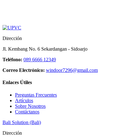
Pintu Swing UPVC Dengan Panel
Mar 19, 2025
upvc surabaya
spesialis upvc surabaya
Dirección
pintu upvc surabaya
jendela upvc surabaya
Jl. Kembang No. 6 Sekardangan - Sidoarjo
jasa pasang upvc surabaya
pintu upvc
Teléfono:
089 6666 12349
jendela upvc
upvc jawa timur
Correo Electrónico:
windoor7296@gmail.com
pintu jendela upvc
tukang upvc surabaya
Enlaces Útiles
Preguntas Frecuentes
Artículos
Sobre Nosotros
Contáctanos
Bali Solution (Bali)
Dirección