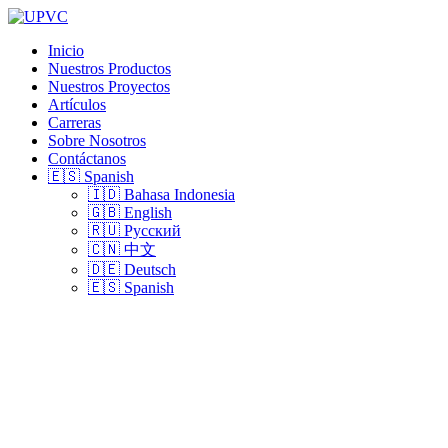
Inicio
Nuestros Productos
Nuestros Proyectos
Artículos
Carreras
Sobre Nosotros
Contáctanos
🇪🇸 Spanish
🇮🇩 Bahasa Indonesia
🇬🇧 English
🇷🇺 Русский
🇨🇳 中文
🇩🇪 Deutsch
🇪🇸 Spanish